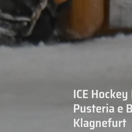
ICE Hockey 
Pusteria e 
Klagnefurt