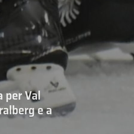
 per Val
ralberg e a