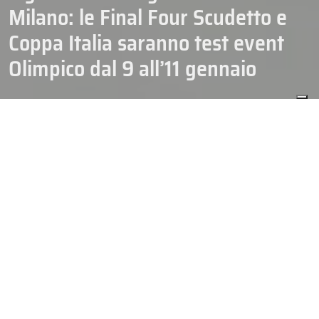
Milano: le Final Four Scudetto e
Coppa Italia saranno test event
Olimpico dal 9 all’11 gennaio
COPPA ITALIA
HOCKEY
IHL SERIE A
03/12/2025
SENIOR
La
FISG
è lieta di annunciare che è stato raggiunto un accordo con
la
Fondazione Milano Cortina 2026
per l’organizzazione
congiunta delle
Final Four
del
Campionato IHL Serie A
e della
Coppa Italia
2025/2026 sul ghiaccio della Milano Santagiulia Ice
Hockey Arena da venerdì 9 a domenica 11 gennaio 2026.
Il prestigioso doppio evento si svolgerà a
Milano
e varrà come
test event
per l’arena olimpica che, a partire dal prossimo 5
febbraio, sarà sede delle partite dei tornei a cinque cerchi di