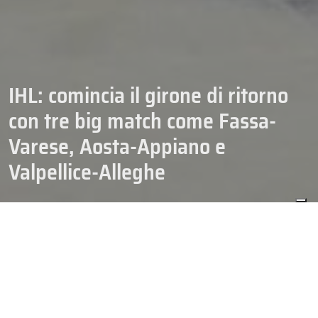
IHL: comincia il girone di ritorno
con tre big match come Fassa-
Varese, Aosta-Appiano e
Valpellice-Alleghe
14/11/2025
CAMPIONATI
HOCKEY
IHL
SENIOR
L’intensa settimana della
IHL
continua sabato con la disputa del
12° turno, il primo del girone di ritorno. Al netto del recupero
Valpellice-Caldaro (4 dicembre) tutte le squadre sono a pari
numero di match giocati e quindi ripartono verso un altro mese e