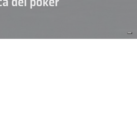
ca del poker
IHL DIVISION 1
SENIOR
quale le tre formazioni al
Sembra già scritto il duello tra
hanno tutto per potersi giocare
reaming su FISG TV
.
–
HC Trento
. I ladini, reduci dal
prattutto in casa, di saper fare
azioni, ha bisogno di continuità