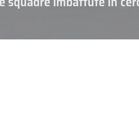
re squadre imbattute in cer
CAMPIONATI
HOCKEY
sta la
IHL Division I
che propone il 4° turno di campionato, un turno nel 
nno di mantenere un passo spedito e blindare il loro tentativo di fuga. 
ion nel Girone A, mentre in quello B le due favorite Como e Chiavenna 
uello serrato.
Tutti i cinque match in programma sono disponibili in st
SCHIANO FUORI CASA?
 Nord Est, si apre venerdì sera alle 20.30 con
HC Gherdeina Division I
on, cercano il bis contro la matricola trentina e vogliono dimostrare, so
l Master Round. Il Trento, ancora a secco nonostante diverse belle prest
vo nel quale ha incassato 19 reti in tre uscite.