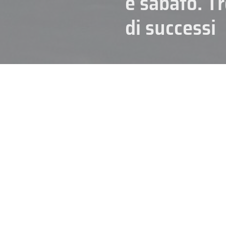
e sabato. T
di successi
09/10/2025
Tra venerdì e sabato torna in pi
comando dei due gironi cerchera
Val Venosta e HCP Junior Select
la testa della classifica in un d
GIRONE A – LE PRIME DUE RI
Il primo raggruppamento, quello
successo sull’HCP Junior Selecti
i punti necessari per puntare a
difensiva in un Girone impegnati