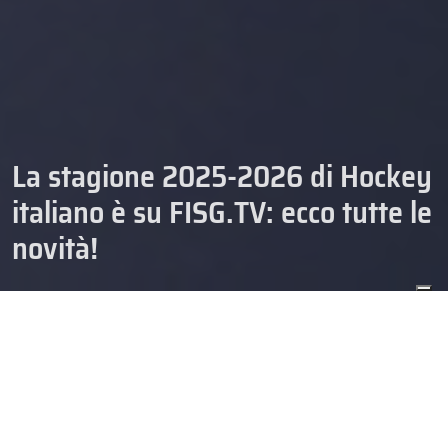
La stagione 2025-2026 di Hockey
italiano è su FISG.TV: ecco tutte le
novità!
CAMPIONATI
COPPA ITALIA
GIOVANILI
HOCKEY
IHL
IHL DIVISION 1
18/07/2025
IHL SERIE A
IHL WOMEN
ITALIAN HOCKEY LEAGUE
SENIOR