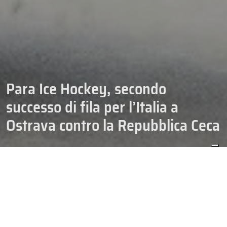
Para Ice Hockey, secondo
successo di fila per l’Italia a
Ostrava contro la Repubblica Ceca
30/03/2025
[OLD] NEWS PARA ICE HOCKEY
Seconda importante vittoria
per la
Nazionale italiana
di
para ice
hockey
a
Ostrava
contro la
Repubblica Ceca
.
Si conclude così nel
migliore dei modi
per gli azzurri il
weekend di