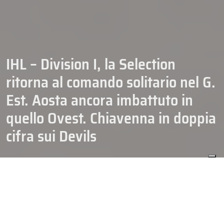
IHL – Division I, la Selection
ritorna al comando solitario nel G.
Est. Aosta ancora imbattuto in
quello Ovest. Chiavenna in doppia
cifra sui Devils
03/11/2024
HOCKEY
IHL DIVISION 1
Nel Girone Est cade il Pinè (all’overtime contro il Val Venosta) e
resta solo in vetta l’HCP Junior Selection. Il Gherdeina ferma la SG