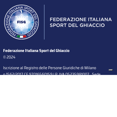
Federazione Italiana Sport del Ghiaccio
© 2024
Iscrizione al Registro delle Persone Giuridiche di Milano
n.1562/2017 CF 97016560159 | P. IVA 05235981007 Sede
Legale: Via Piranesi 46 – 20137 – Milano