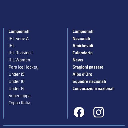
Campionati
Campionati
IHL Serie A
Nazionali
IHL
Amichevoli
IHL Division I
Calendario
IHL Women
News
Para Ice Hockey
Stagioni passate
Under 19
Albo d’Oro
Under 16
Squadre nazionali
Under 14
Convocazioni nazionali
Supercoppa
Coppa Italia