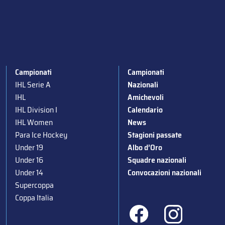
Campionati
Campionati
IHL Serie A
Nazionali
IHL
Amichevoli
IHL Division I
Calendario
IHL Women
News
Para Ice Hockey
Stagioni passate
Under 19
Albo d’Oro
Under 16
Squadre nazionali
Under 14
Convocazioni nazionali
Supercoppa
Coppa Italia