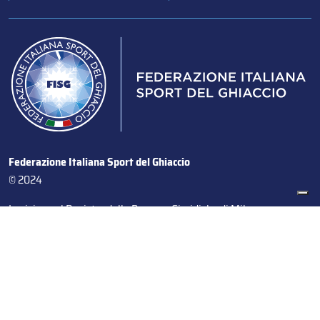
Federazione Italiana Sport del Ghiaccio
© 2024
Iscrizione al Registro delle Persone Giuridiche di Milano
n.1562/2017 CF 97016560159 | P. IVA 05235981007 Sede
Legale: Via Piranesi 46 – 20137 – Milano