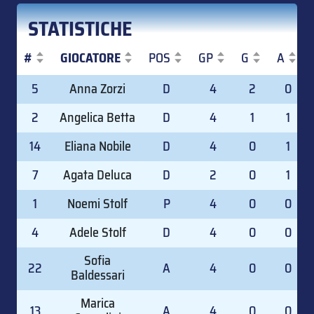
STATISTICHE
#
GIOCATORE
POS
GP
G
A
#
GIOCATORE
POS
GP
G
A
5
Anna Zorzi
D
4
2
0
2
Angelica Betta
D
4
1
1
14
Eliana Nobile
D
4
0
1
7
Agata Deluca
D
2
0
1
1
Noemi Stolf
P
4
0
0
4
Adele Stolf
D
4
0
0
Sofia
22
A
4
0
0
Baldessari
Marica
13
A
4
0
0