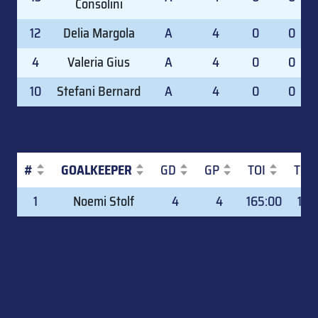
Consolini
12
Delia Margola
A
4
0
0
4
Valeria Gius
A
4
0
0
10
Stefani Bernard
A
4
0
0
#
GOALKEEPER
GD
GP
TOI
TOI
#
GOALKEEPER
GD
GP
TOI
TOI
1
Noemi Stolf
4
4
165:00
100