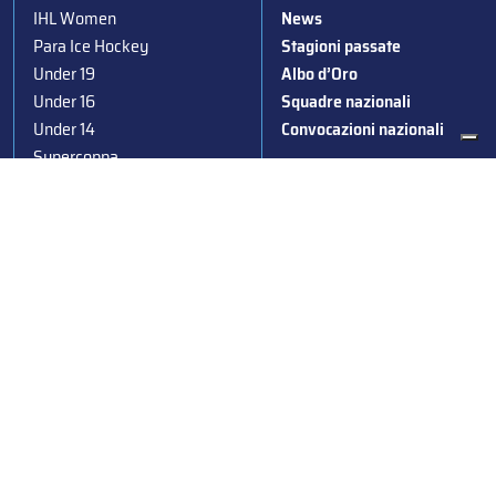
IHL Women
News
Para Ice Hockey
Stagioni passate
Under 19
Albo d’Oro
Under 16
Squadre nazionali
Under 14
Convocazioni nazionali
Supercoppa
Coppa Italia
Federazione Italiana Sport del Ghiaccio