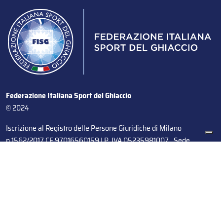
Federazione Italiana Sport del Ghiaccio
© 2024
Iscrizione al Registro delle Persone Giuridiche di Milano
n.1562/2017 CF 97016560159 | P. IVA 05235981007 Sede
Legale: Via Piranesi 46 – 20137 – Milano