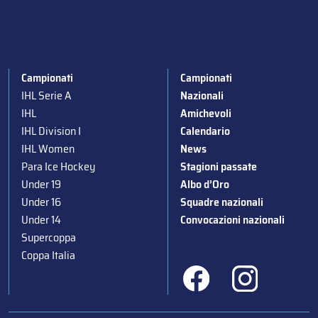
Campionati
Campionati
IHL Serie A
Nazionali
IHL
Amichevoli
IHL Division I
Calendario
IHL Women
News
Para Ice Hockey
Stagioni passate
Under 19
Albo d’Oro
Under 16
Squadre nazionali
Under 14
Convocazioni nazionali
Supercoppa
Coppa Italia