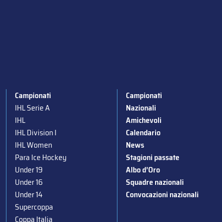
Campionati
Campionati
IHL Serie A
Nazionali
IHL
Amichevoli
IHL Division I
Calendario
IHL Women
News
Para Ice Hockey
Stagioni passate
Under 19
Albo d’Oro
Under 16
Squadre nazionali
Under 14
Convocazioni nazionali
Supercoppa
Coppa Italia