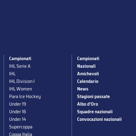
Campionati
Campionati
IHL Serie A
Nazionali
IHL
Amichevoli
IHL Division I
Calendario
IHL Women
News
Para Ice Hockey
Stagioni passate
Under 19
Albo d’Oro
Under 16
Squadre nazionali
Under 14
Convocazioni nazionali
Supercoppa
Coppa Italia