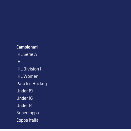
Campionati
IHL Serie A
IHL
IHL Division I
IHL Women
Para Ice Hockey
Under 19
Under 16
Under 14
Supercoppa
Coppa Italia