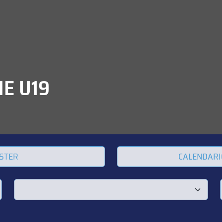
HE U19
STER
CALENDARI