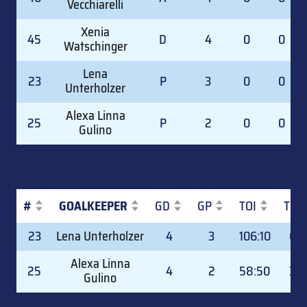
Vecchiarelli
Xenia
45
D
4
0
0
Watschinger
Lena
23
P
3
0
0
Unterholzer
Alexa Linna
25
P
2
0
0
Gulino
#
GOALKEEPER
GD
GP
TOI
TOI
#
GOALKEEPER
GD
GP
TOI
TOI
23
Lena Unterholzer
4
3
106:10
64.
Alexa Linna
25
4
2
58:50
35.
Gulino