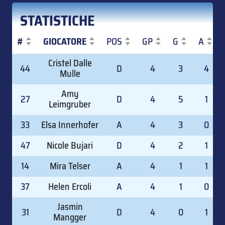
STATISTICHE
#
GIOCATORE
POS
GP
G
A
#
GIOCATORE
POS
GP
G
A
Cristel Dalle
44
D
4
3
4
Mulle
Amy
27
D
4
5
1
Leimgruber
33
Elsa Innerhofer
A
4
3
0
47
Nicole Bujari
D
4
2
1
14
Mira Telser
A
4
1
1
37
Helen Ercoli
A
4
1
0
Jasmin
31
D
4
0
1
Mangger