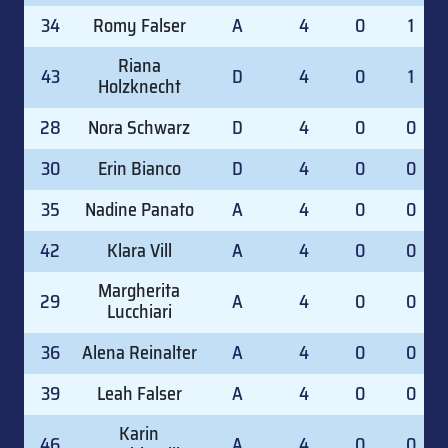
34
Romy Falser
A
4
0
1
Riana
43
D
4
0
1
Holzknecht
28
Nora Schwarz
D
4
0
0
30
Erin Bianco
D
4
0
0
35
Nadine Panato
A
4
0
0
42
Klara Vill
A
4
0
0
Margherita
29
A
4
0
0
Lucchiari
36
Alena Reinalter
A
4
0
0
39
Leah Falser
A
4
0
0
Karin
46
A
4
0
0