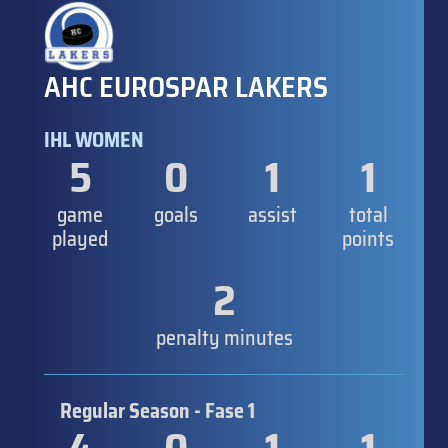
AHC EUROSPAR LAKERS
IHL WOMEN
5
0
1
1
game
goals
assist
total
played
points
2
penalty minutes
Regular Season - Fase 1