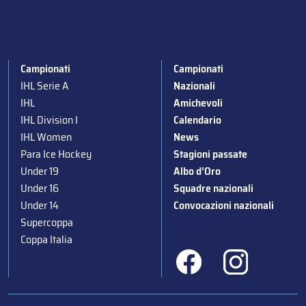
Campionati
Campionati
IHL Serie A
Nazionali
IHL
Amichevoli
IHL Division I
Calendario
IHL Women
News
Para Ice Hockey
Stagioni passate
Under 19
Albo d’Oro
Under 16
Squadre nazionali
Under 14
Convocazioni nazionali
Supercoppa
Coppa Italia