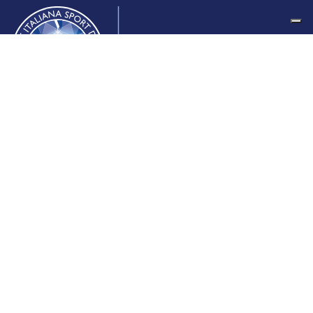
Federazione Italiana Sport del Ghiaccio
© 2024
Iscrizione al Registro delle Persone Giuridiche di Milano
n.1562/2017 CF 97016560159 | P. IVA 05235981007 Sede
Legale: Via Piranesi 46 – 20137 – Milano