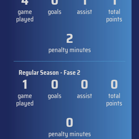
4
0
1
1
game
goals
assist
total
played
points
2
penalty minutes
Regular Season - Fase 2
1
0
0
0
game
goals
assist
total
played
points
0
penalty minutes