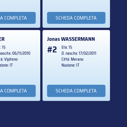
A COMPLETA
SCHEDA COMPLETA
ER
Jonas
WASSERMANN
#2
: 15
Età: 15
nascita: 06/11/2010
D. nascita: 17/02/2011
tà: Vipiteno
Città: Merano
ione: IT
Nazione: IT
A COMPLETA
SCHEDA COMPLETA