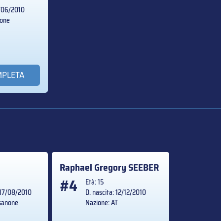
3/06/2010
none
MPLETA
I
Raphael Gregory
SEEBER
#4
Età: 15
: 17/08/2010
D. nascita: 12/12/2010
ssanone
Nazione: AT
T