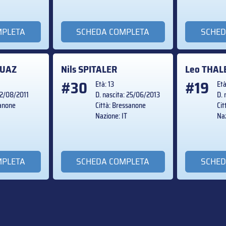
MPLETA
SCHEDA COMPLETA
SCHED
RUAZ
Nils
SPITALER
Leo
THAL
#30
#19
Età: 13
Età
 22/08/2011
D. nascita: 25/06/2013
D. 
sanone
Città: Bressanone
Cit
Nazione: IT
Naz
MPLETA
SCHEDA COMPLETA
SCHED