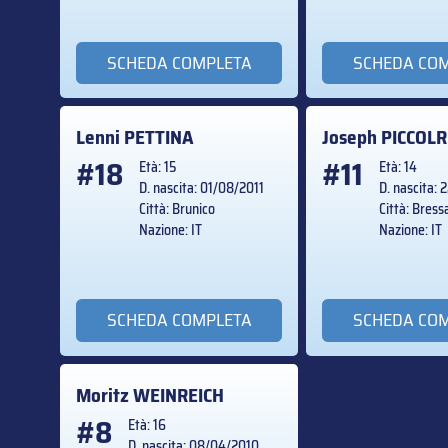
SCHEDA COMPLETA
SCHEDA CO
Lenni
PETTINA
Joseph
PICCOL
#18
#11
Età: 15
Età: 14
D. nascita: 01/08/2011
D. nascita:
Città: Brunico
Città: Bres
Nazione: IT
Nazione: IT
SCHEDA COMPLETA
SCHEDA CO
Moritz
WEINREICH
#8
Età: 16
D. nascita: 08/04/2010