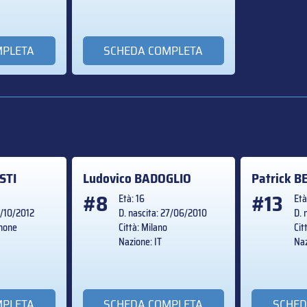
MPLETA
SCHEDA COMPLETA
STI
Ludovico
BADOGLIO
Patrick
B
#8
#13
Età: 16
Età
5/10/2012
D. nascita: 27/06/2010
D. 
anone
Città: Milano
Cit
Nazione: IT
Naz
MPLETA
SCHEDA COMPLETA
SCHED