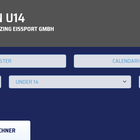
N U14
ZING EISSPORT GMBH
STER
CALENDARI
CHNER