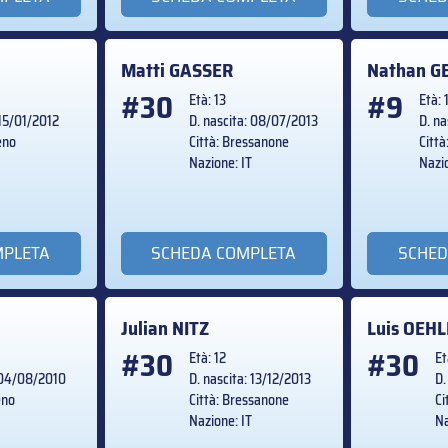
Matti
GASSER
Nathan
G
#30
#9
Età: 13
Età: 
 15/01/2012
D. nascita: 08/07/2013
D. na
teno
Città: Bressanone
Citt
Nazione: IT
Nazio
MPLETA
SCHEDA COMPLETA
SCHED
Julian
NITZ
Luis
OEHL
#30
#30
Età: 12
Et
: 04/08/2010
D. nascita: 13/12/2013
D.
eno
Città: Bressanone
Ci
Nazione: IT
Na