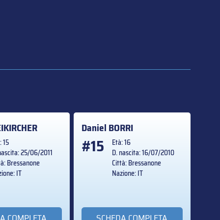
EIKIRCHER
Daniel
BORRI
#15
: 15
Età: 16
nascita: 25/06/2011
D. nascita: 16/07/2010
tà: Bressanone
Città: Bressanone
ione: IT
Nazione: IT
A COMPLETA
SCHEDA COMPLETA