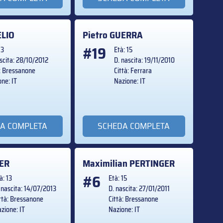
ELIO
Pietro
GUERRA
#19
13
Età: 15
scita: 28/10/2012
D. nascita: 19/11/2010
à: Bressanone
Città: Ferrara
ne: IT
Nazione: IT
A COMPLETA
SCHEDA COMPLETA
ER
Maximilian
PERTINGER
#6
à: 13
Età: 15
 nascita: 14/07/2013
D. nascita: 27/01/2011
ttà: Bressanone
Città: Bressanone
zione: IT
Nazione: IT