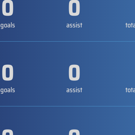
0
0
goals
assist
tot
0
0
goals
assist
tot