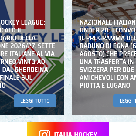
HOCKEY LEAGUE:
NAZIONALE ITALIA
CATO IL
UNDER 20: I CONVO
DARIO DELLA
IL PROGRAMMA DE
NE 2026/27. SETTE
RADUNO DI EGNA (
E ITALIANE AL VIA
AGOSTO) CHE PREC
ORNEO VINTO AD
UNA TRASFERTA IN
E DAL GHERDEINA
SVIZZERA PER DUE
FINALE SUL
AMICHEVOLI CON A
NO
PIOTTA E LUGANO
LEGGI TUTTO
LEGGI 
ITALIA.HOCKEY