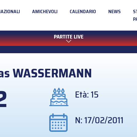
NAZIONALI
AMICHEVOLI
CALENDARIO
NEWS
S
P
PARTITE LIVE
as
WASSERMANN
2
Età: 15
N: 17/02/2011