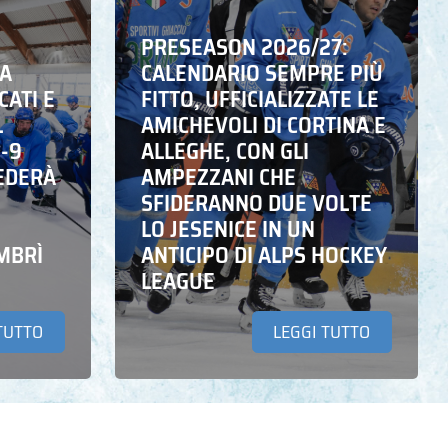
PRESEASON 2026/27:
NA
CALENDARIO SEMPRE PIÙ
CATI E
FITTO, UFFICIALIZZATE LE
L
AMICHEVOLI DI CORTINA E
6-9
ALLEGHE, CON GLI
EDERÀ
AMPEZZANI CHE
SFIDERANNO DUE VOLTE
LO JESENICE IN UN
MBRÌ
ANTICIPO DI ALPS HOCKEY
LEAGUE
TUTTO
LEGGI TUTTO