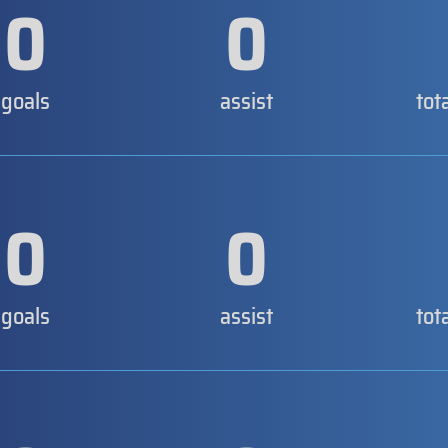
0
0
goals
assist
tot
0
0
goals
assist
tot