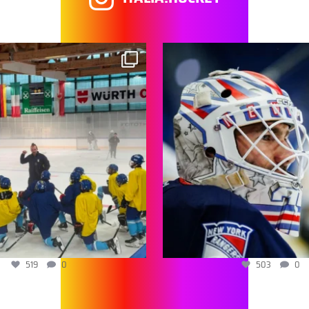
519
0
503
0