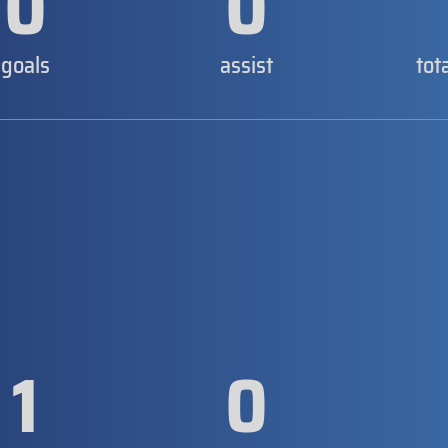
0
0
goals
assist
tot
1
0