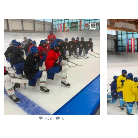
432
0