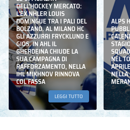
DELL’HOCKEY MERCATO:
L’EX NHLER LOUIS
DOMINGUE TRA I PALI DEL
ALPS 
BOLZANO. AL MILANO HC
PUBBLI
GLI AZZURRI FRYCKLUND E
CALEN
GIOS. IN AHL IL
STAGIO
GHERDEINA CHIUDE LA
SQUADR
SUA CAMPAGNA DI
NEL T
RAFFORZAMENTO, NELLA
APRIL
IHL MIKHNOV RINNOVA
NELLA 
COL FASSA
MERA
LEGGI TUTTO