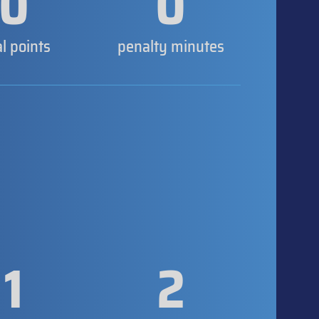
0
0
al points
penalty minutes
1
2