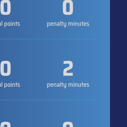
0
0
al points
penalty minutes
0
2
al points
penalty minutes