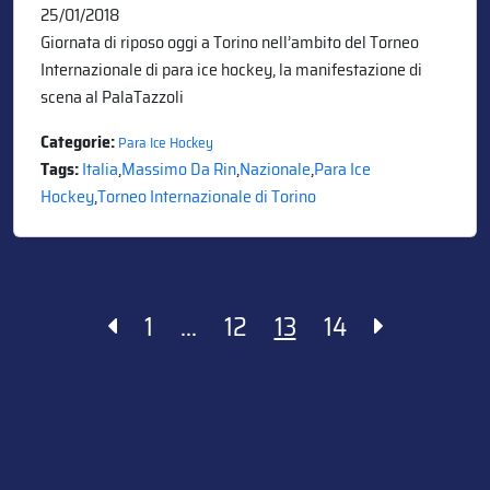
25/01/2018
Giornata di riposo oggi a Torino nell’ambito del Torneo
Internazionale di para ice hockey, la manifestazione di
scena al PalaTazzoli
Categorie:
Para Ice Hockey
Tags:
Italia
,
Massimo Da Rin
,
Nazionale
,
Para Ice
Hockey
,
Torneo Internazionale di Torino
Paginazione
1
…
12
13
14
degli
articoli