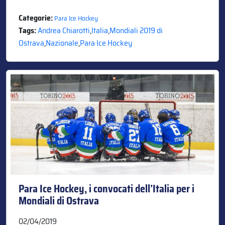
Categorie:
Para Ice Hockey
Tags:
Andrea Chiarotti
,
Italia
,
Mondiali 2019 di
Ostrava
,
Nazionale
,
Para Ice Hockey
Para Ice Hockey, i convocati dell’Italia per i
Mondiali di Ostrava
02/04/2019