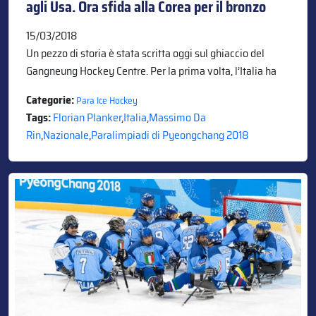
agli Usa. Ora sfida alla Corea per il bronzo
15/03/2018
Un pezzo di storia è stata scritta oggi sul ghiaccio del
Gangneung Hockey Centre. Per la prima volta, l’Italia ha
Categorie:
Para Ice Hockey
Tags:
Florian Planker
,
Italia
,
Massimo Da
Rin
,
Nazionale
,
Paralimpiadi di Pyeongchang 2018