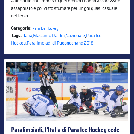
A un soffio dall’impresa. Quel bronzo l’hanno accarezzato,
assaporato e poi visto sfumare per un gol quasi casuale
nel terzo
Categorie:
Para Ice Hockey
Tags:
Italia
,
Massimo Da Rin
,
Nazionale
,
Para Ice
Hockey
,
Paralimpiadi di Pyeongchang 2018
Paralimpiadi, l’Italia di Para Ice Hockey cede