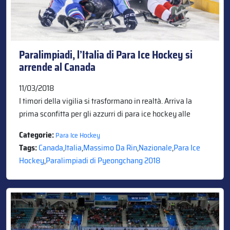
Paralimpiadi, l’Italia di Para Ice Hockey si
arrende al Canada
11/03/2018
I timori della vigilia si trasformano in realtà. Arriva la
prima sconfitta per gli azzurri di para ice hockey alle
Categorie:
Para Ice Hockey
Tags:
Canada
,
Italia
,
Massimo Da Rin
,
Nazionale
,
Para Ice
Hockey
,
Paralimpiadi di Pyeongchang 2018