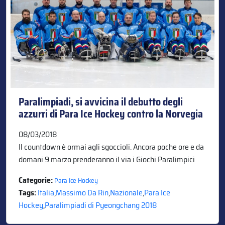
Paralimpiadi, si avvicina il debutto degli
azzurri di Para Ice Hockey contro la Norvegia
08/03/2018
Il countdown è ormai agli sgoccioli. Ancora poche ore e da
domani 9 marzo prenderanno il via i Giochi Paralimpici
Categorie:
Para Ice Hockey
Tags:
Italia
,
Massimo Da Rin
,
Nazionale
,
Para Ice
Hockey
,
Paralimpiadi di Pyeongchang 2018