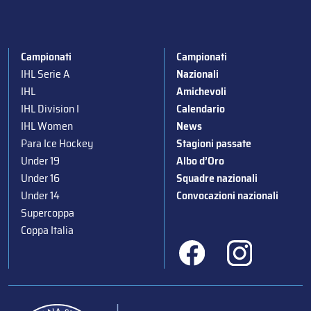
Campionati
Campionati
IHL Serie A
Nazionali
IHL
Amichevoli
IHL Division I
Calendario
IHL Women
News
Para Ice Hockey
Stagioni passate
Under 19
Albo d’Oro
Under 16
Squadre nazionali
Under 14
Convocazioni nazionali
Supercoppa
Coppa Italia