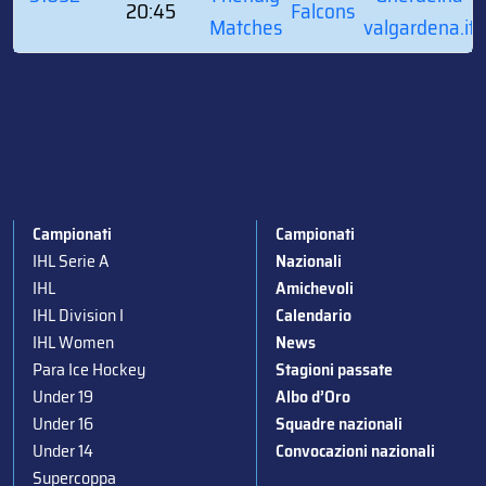
20:45
Falcons
Matches
valgardena.it
Campionati
Campionati
IHL Serie A
Nazionali
IHL
Amichevoli
IHL Division I
Calendario
IHL Women
News
Para Ice Hockey
Stagioni passate
Under 19
Albo d’Oro
Under 16
Squadre nazionali
Under 14
Convocazioni nazionali
Supercoppa