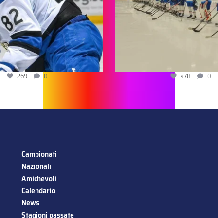
269
0
478
0
Campionati
Nazionali
Amichevoli
Calendario
News
Stagioni passate