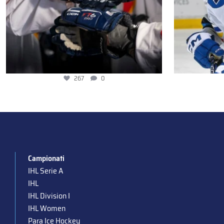
267
0
Campionati
IHL Serie A
IHL
IHL Division I
IHL Women
Para Ice Hockey