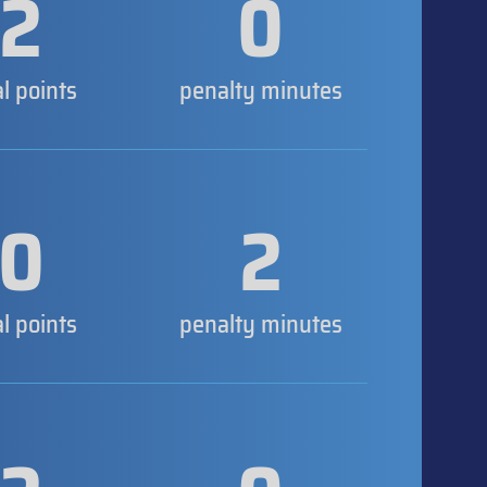
2
0
al points
penalty minutes
0
2
al points
penalty minutes