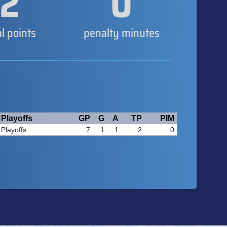
2
0
al points
penalty minutes