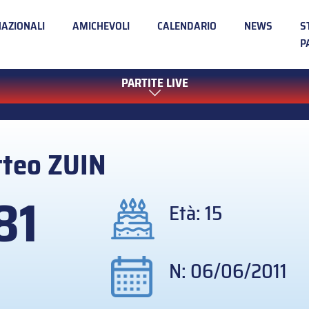
NAZIONALI
AMICHEVOLI
CALENDARIO
NEWS
S
P
PARTITE LIVE
tteo
ZUIN
81
Età: 15
N: 06/06/2011