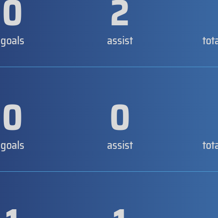
0
2
goals
assist
tot
0
0
goals
assist
tot