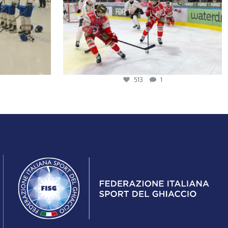
513
1