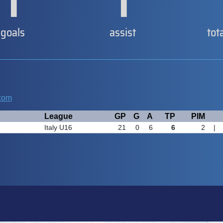
1
1
goals
assist
tot