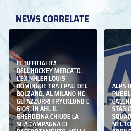
NEWS CORRELATE
LE UFFICIALITÀ
DELL’HOCKEY MERCATO:
L’EX NHLER LOUIS
DOMINGUE TRA I PALI DEL
ALPS 
BOLZANO. AL MILANO HC
PUBBLI
GLI AZZURRI FRYCKLUND E
CALEN
GIOS. IN AHL IL
STAGIO
GHERDEINA CHIUDE LA
SQUADR
SUA CAMPAGNA DI
NEL T