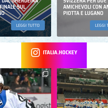
E DAL GHERDEINA
SVIZZERA PER DUE
FINALE SUL
AMICHEVOLI CON A
NO
PIOTTA E LUGANO
LEGGI TUTTO
LEGGI 
ITALIA.HOCKEY