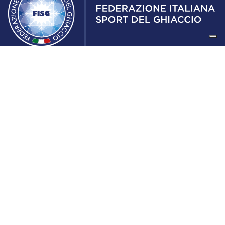
Federazione Italiana Sport del Ghiaccio
© 2024
Iscrizione al Registro delle Persone Giuridiche di Milano
n.1562/2017 CF 97016560159 | P. IVA 05235981007 Sede
Legale: Via Piranesi 46 – 20137 – Milano