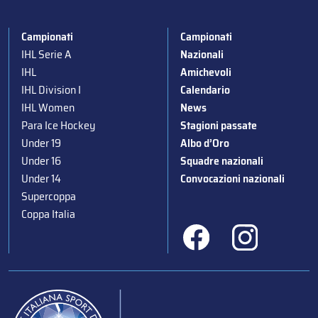
Campionati
Campionati
IHL Serie A
Nazionali
IHL
Amichevoli
IHL Division I
Calendario
IHL Women
News
Para Ice Hockey
Stagioni passate
Under 19
Albo d’Oro
Under 16
Squadre nazionali
Under 14
Convocazioni nazionali
Supercoppa
Coppa Italia