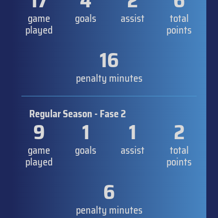
17
4
2
6
game
goals
assist
total
played
points
16
penalty minutes
Regular Season - Fase 2
9
1
1
2
game
goals
assist
total
played
points
6
penalty minutes