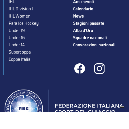
IHL
Amichevoli
IHL Division I
Calendario
IHL Women
News
Para Ice Hockey
Stagioni passate
Under 19
Albo d’Oro
Under 16
Squadre nazionali
Under 14
Convocazioni nazionali
Supercoppa
Coppa Italia