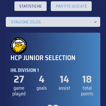
STATISTICHE
PARTITE GIOCATE
HCP JUNIOR SELECTION
IHL DIVISION 1
27
4
14
18
game
goals
assist
total
played
points