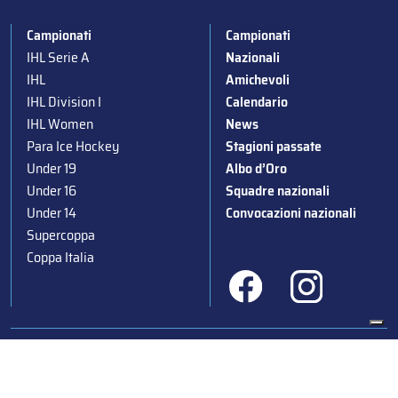
Campionati
Campionati
IHL Serie A
Nazionali
IHL
Amichevoli
IHL Division I
Calendario
IHL Women
News
Para Ice Hockey
Stagioni passate
Under 19
Albo d’Oro
Under 16
Squadre nazionali
Under 14
Convocazioni nazionali
Supercoppa
Coppa Italia