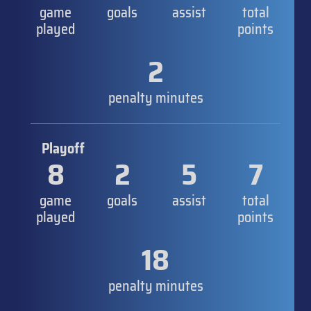
game
goals
assist
total
played
points
2
penalty minutes
Playoff
8
2
5
7
game
goals
assist
total
played
points
18
penalty minutes