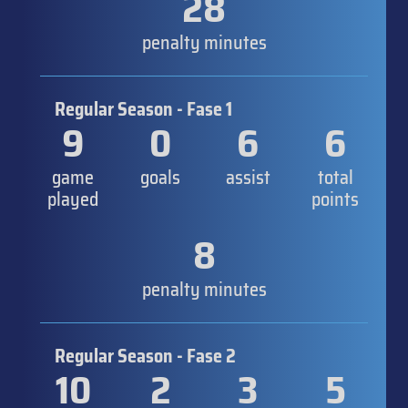
28
penalty minutes
Regular Season - Fase 1
9
0
6
6
game
goals
assist
total
played
points
8
penalty minutes
Regular Season - Fase 2
10
2
3
5