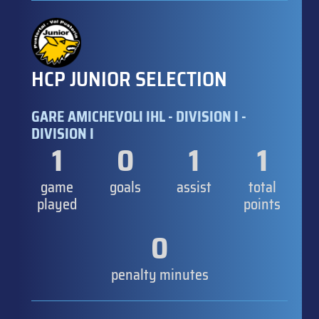
HCP JUNIOR SELECTION
GARE AMICHEVOLI IHL - DIVISION I -
DIVISION I
1
0
1
1
game
goals
assist
total
played
points
0
penalty minutes