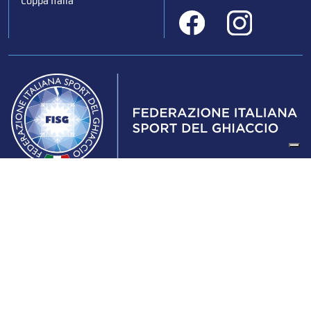
Coppa Italia
Federazione Italiana Sport del Ghiaccio
© 2024
Iscrizione al Registro delle Persone Giuridiche di Milano
n.1562/2017 CF 97016560159 | P. IVA 05235981007 Sede
Legale: Via Piranesi 46 – 20137 – Milano