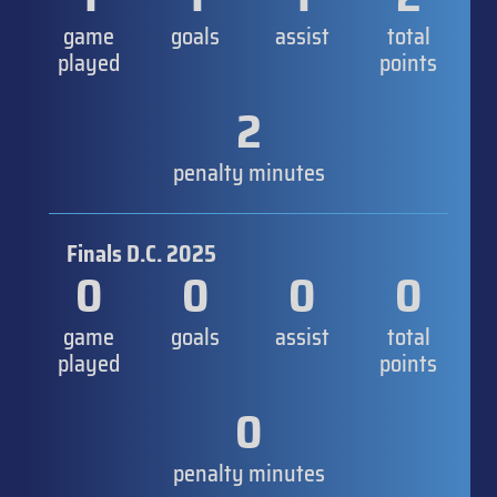
game
goals
assist
total
played
points
2
penalty minutes
Finals D.C. 2025
0
0
0
0
game
goals
assist
total
played
points
0
penalty minutes