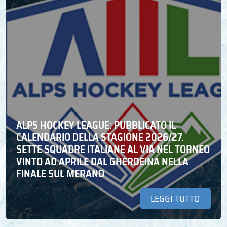
ALPS HOCKEY LEAGUE: PUBBLICATO IL
CALENDARIO DELLA STAGIONE 2026/27.
SETTE SQUADRE ITALIANE AL VIA NEL TORNEO
VINTO AD APRILE DAL GHERDEINA NELLA
FINALE SUL MERANO
LEGGI TUTTO