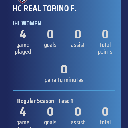
HC REAL TORINO F.
IHL WOMEN
4
0
0
0
game
goals
assist
total
played
points
0
penalty minutes
Regular Season - Fase 1
4
0
0
0
game
goals
assist
total