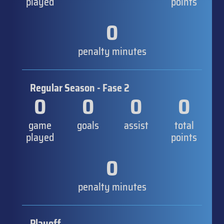
played
points
0
penalty minutes
Regular Season - Fase 2
0
0
0
0
game
goals
assist
total
played
points
0
penalty minutes
Playoff