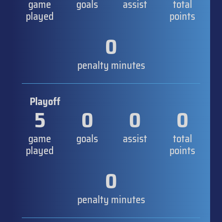
game
goals
assist
total
played
points
0
penalty minutes
Playoff
5
0
0
0
game
goals
assist
total
played
points
0
penalty minutes