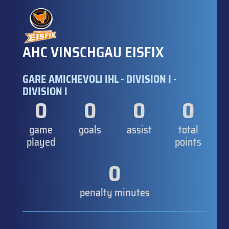
AHC VINSCHGAU EISFIX
GARE AMICHEVOLI IHL - DIVISION I -
DIVISION I
0
0
0
0
game
goals
assist
total
played
points
0
penalty minutes