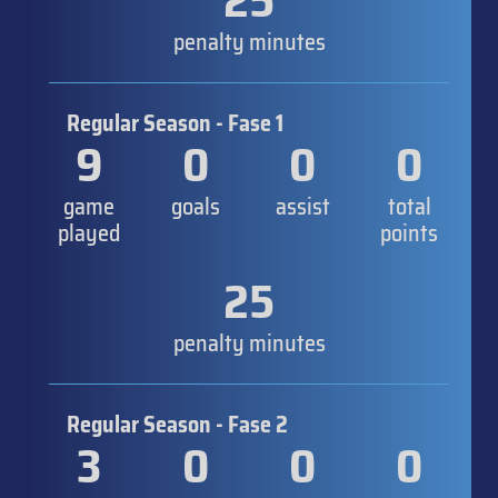
25
penalty minutes
Regular Season - Fase 1
9
0
0
0
game
goals
assist
total
played
points
25
penalty minutes
Regular Season - Fase 2
3
0
0
0