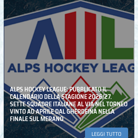
ALPS HOCKEY LEAGUE: PUBBLICATO IL
CALENDARIO DELLA STAGIONE 2026/27.
SETTE SQUADRE ITALIANE AL VIA NEL TORNEO
VINTO AD APRILE DAL GHERDEINA NELLA
FINALE SUL MERANO
LEGGI TUTTO