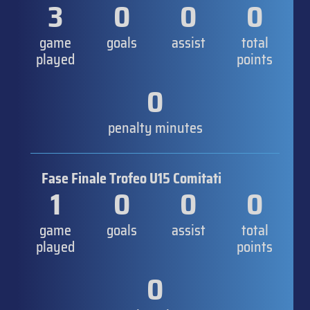
3
0
0
0
game
goals
assist
total
played
points
0
penalty minutes
Fase Finale Trofeo U15 Comitati
1
0
0
0
game
goals
assist
total
played
points
0