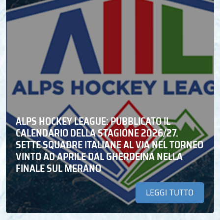
ALPS HOCKEY LEAGUE: PUBBLICATO IL
CALENDARIO DELLA STAGIONE 2026/27.
SETTE SQUADRE ITALIANE AL VIA NEL TORNEO
VINTO AD APRILE DAL GHERDEINA NELLA
FINALE SUL MERANO
LEGGI TUTTO