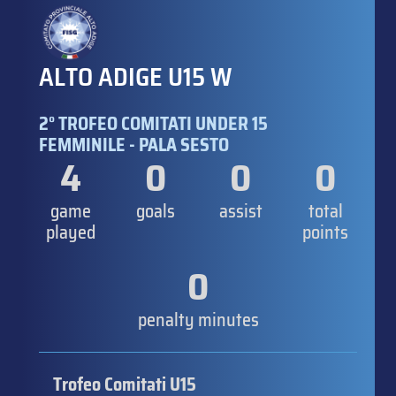
ALTO ADIGE U15 W
2° TROFEO COMITATI UNDER 15
FEMMINILE - PALA SESTO
4
0
0
0
game
goals
assist
total
played
points
0
penalty minutes
Trofeo Comitati U15