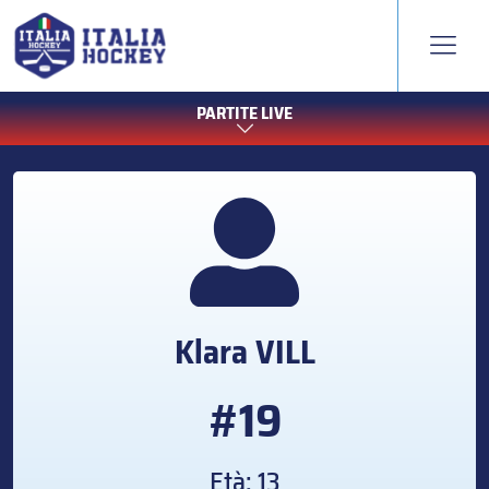
PARTITE LIVE
Klara
VILL
#19
Età: 13