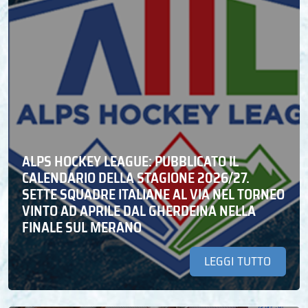
ALPS HOCKEY LEAGUE: PUBBLICATO IL
CALENDARIO DELLA STAGIONE 2026/27.
SETTE SQUADRE ITALIANE AL VIA NEL TORNEO
VINTO AD APRILE DAL GHERDEINA NELLA
FINALE SUL MERANO
LEGGI TUTTO