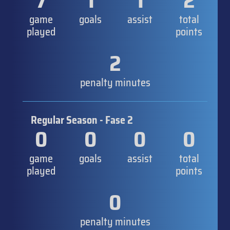
7
1
1
2
game
goals
assist
total
played
points
2
penalty minutes
Regular Season - Fase 2
0
0
0
0
game
goals
assist
total
played
points
0
penalty minutes