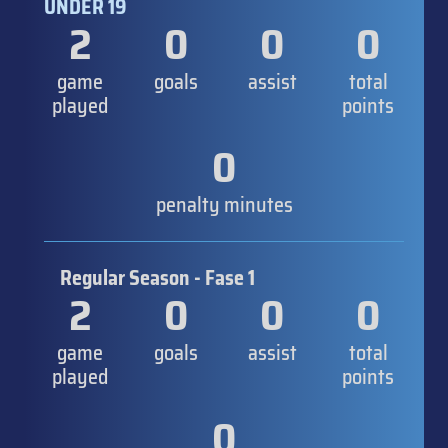
UNDER 19
2
0
0
0
game
goals
assist
total
played
points
0
penalty minutes
Regular Season - Fase 1
2
0
0
0
game
goals
assist
total
played
points
0