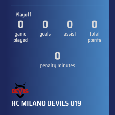
Playoff
0
0
0
0
game
goals
assist
total
played
points
0
penalty minutes
HC MILANO DEVILS U19