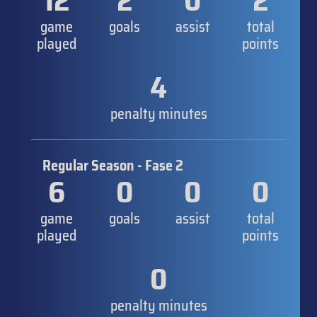
12
2
0
2
game
goals
assist
total
played
points
4
penalty minutes
Regular Season - Fase 2
6
0
0
0
game
goals
assist
total
played
points
0
penalty minutes