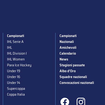
Campionati
Campionati
IHL Serie A
Nazionali
IHL
Amichevoli
IHL Division I
Calendario
IHL Women
News
Para Ice Hockey
Stagioni passate
Under 19
Albo d’Oro
Under 16
Squadre nazionali
Under 14
Convocazioni nazionali
Supercoppa
Coppa Italia