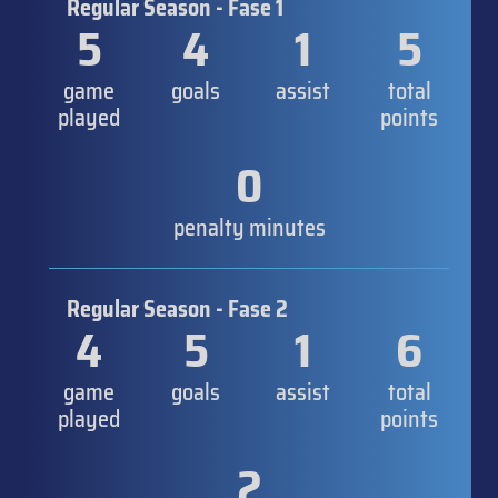
Regular Season - Fase 1
5
4
1
5
game
goals
assist
total
played
points
0
penalty minutes
Regular Season - Fase 2
4
5
1
6
game
goals
assist
total
played
points
2