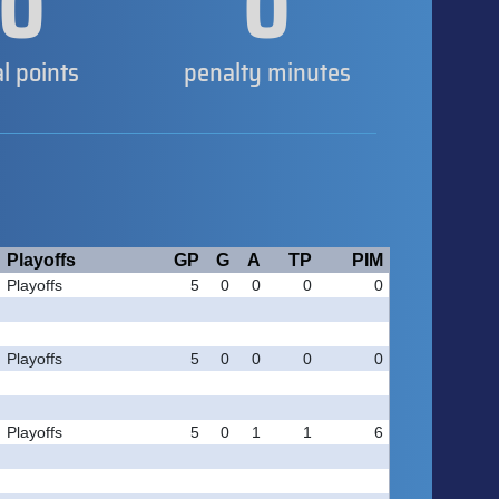
0
0
al points
penalty minutes