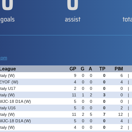
0
0
goals
assist
tot