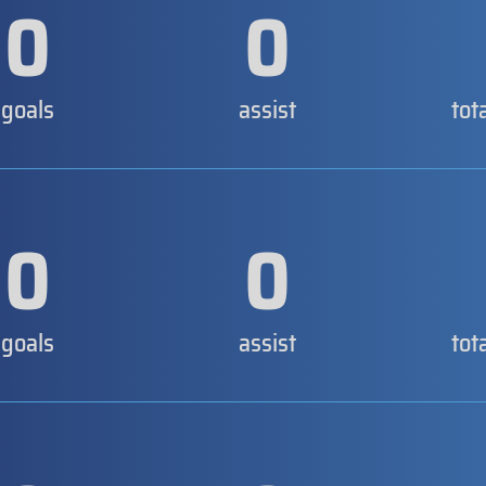
0
0
goals
assist
tot
0
0
goals
assist
tot