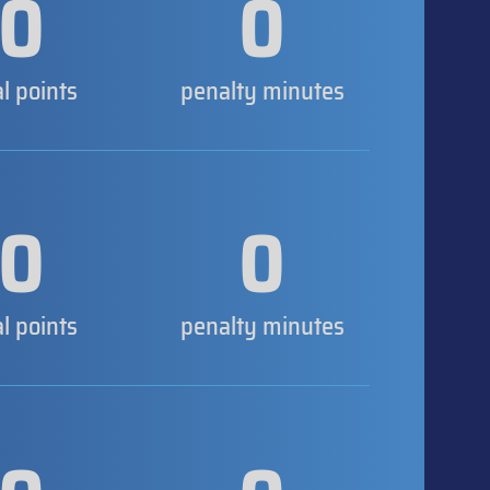
0
0
al points
penalty minutes
0
0
al points
penalty minutes