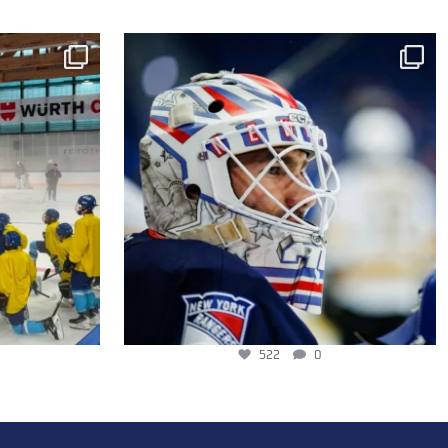
522
0