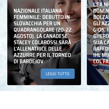
L’EX N
NAZIONALE ITALIANA
DOMING
FEMMINILE: DEBUTTO IN
BOLZA
SLOVACCHIA PER UN
GLI A
QUADRANGOLARE (20-22
GIOS. I
AGOSTO). LA CANADESE
GHERD
STACEY COLAROSSI SARÀ
SUA C
L’ALLENATRICE DELLE
RAFFO
AZZURRE PER IL TORNEO
IHL M
DI BARDEJOV
COL F
LEGGI TUTTO