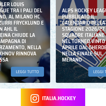
HLER LOUIS
UE TRA I PALI DEL
ALPS HOCKEY LEAG
NO. AL MILANO HC
PUBBLICATO IL
ZZURRI FRYCKLUND E
CALENDARIO DELLA
N AHL IL
STAGIONE 2026/27.
EINA CHIUDE LA
SQUADRE ITALIANE 
AMPAGNA DI
NEL TORNEO VINTO
RZAMENTO, NELLA
APRILE DAL GHERD
IKHNOV RINNOVA
NELLA FINALE SUL
ASSA
MERANO
LEGGI TUTTO
LEGGI 
ITALIA.HOCKEY