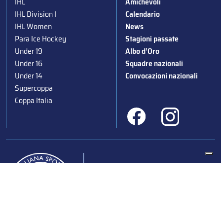
IHL
Amichevoli
IHL Division I
Calendario
IHL Women
News
Para Ice Hockey
Stagioni passate
Under 19
Albo d’Oro
Under 16
Squadre nazionali
Under 14
Convocazioni nazionali
Supercoppa
Coppa Italia