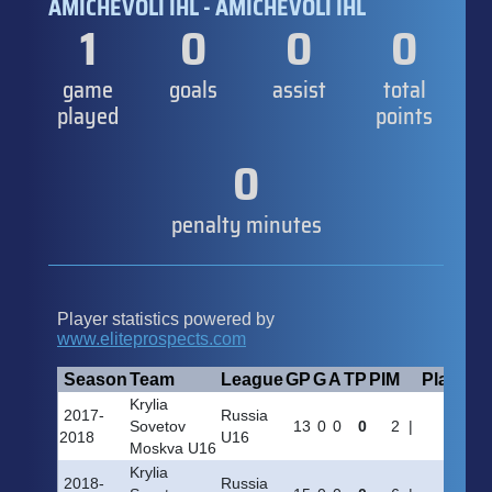
AMICHEVOLI IHL - AMICHEVOLI IHL
1
0
0
0
game
goals
assist
total
played
points
0
penalty minutes