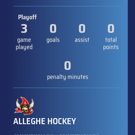
Playoff
3
0
0
0
game
goals
assist
total
played
points
0
penalty minutes
ALLEGHE HOCKEY