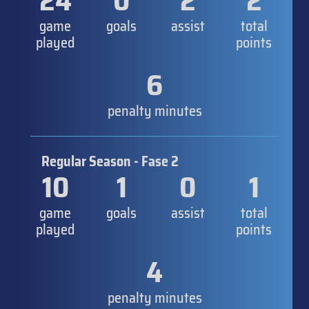
24
0
2
2
game
goals
assist
total
played
points
6
penalty minutes
Regular Season - Fase 2
10
1
0
1
game
goals
assist
total
played
points
4
penalty minutes