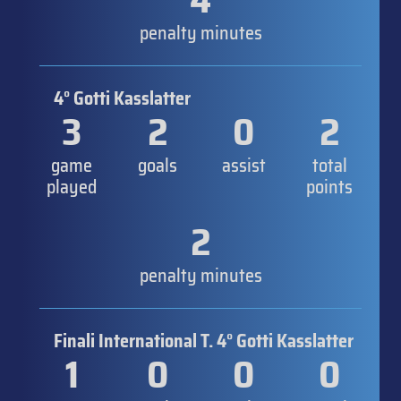
penalty minutes
4° Gotti Kasslatter
3
2
0
2
game
goals
assist
total
played
points
2
penalty minutes
Finali International T. 4° Gotti Kasslatter
1
0
0
0