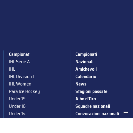
Campionati
Campionati
IHL Serie A
Nazionali
IHL
Amichevoli
IHL Division I
Calendario
IHL Women
News
Para Ice Hockey
Stagioni passate
Under 19
Albo d’Oro
Under 16
Squadre nazionali
Under 14
Convocazioni nazionali
Supercoppa
Coppa Italia