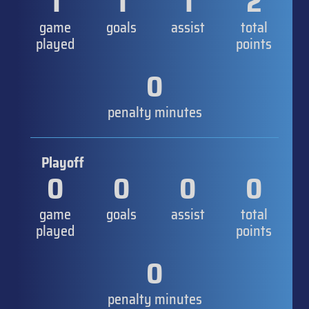
1
1
1
2
game
goals
assist
total
played
points
0
penalty minutes
Playoff
0
0
0
0
game
goals
assist
total
played
points
0
penalty minutes