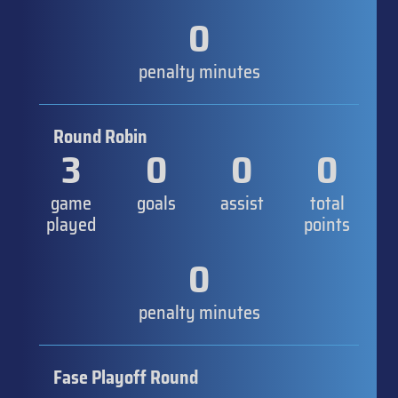
0
penalty minutes
Round Robin
3
0
0
0
game
goals
assist
total
played
points
0
penalty minutes
Fase Playoff Round