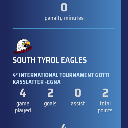
0
penalty minutes
SOUTH TYROL EAGLES
4° INTERNATIONAL TOURNAMENT GOTTI
KASSLATTER -EGNA
4
2
0
2
game
goals
assist
total
played
points
4