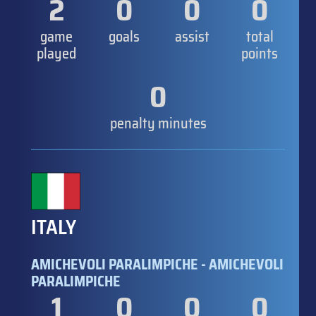
2
0
0
0
game
goals
assist
total
played
points
0
penalty minutes
ITALY
AMICHEVOLI PARALIMPICHE - AMICHEVOLI
PARALIMPICHE
1
0
0
0