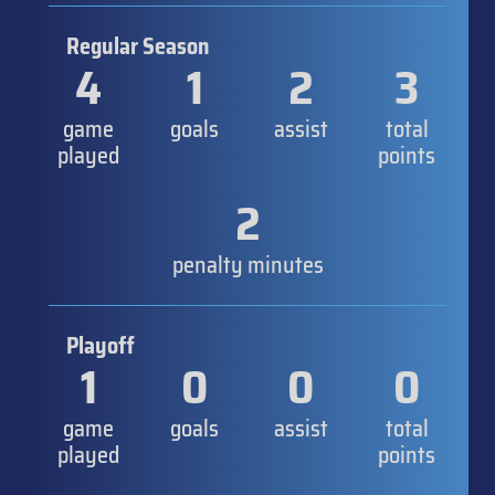
Regular Season
4
1
2
3
game
goals
assist
total
played
points
2
penalty minutes
Playoff
1
0
0
0
game
goals
assist
total
played
points