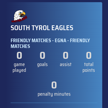
SOUTH TYROL EAGLES
FRIENDLY MATCHES - EGNA - FRIENDLY
MATCHES
0
0
0
0
game
goals
assist
total
played
points
0
penalty minutes