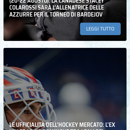
(20-22 AGOSTO). LA CANADESE STACEY
COLAROSSI SARÀ L’ALLENATRICE DELLE
AZZURRE PER IL TORNEO DI BARDEJOV
LEGGI TUTTO
LE UFFICIALITÀ DELL’HOCKEY MERCATO: L’EX