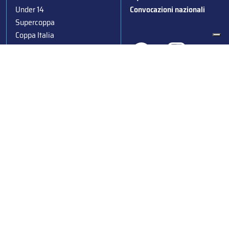
Under 14
Convocazioni nazionali
Supercoppa
Coppa Italia
Federazione Italiana Sport del Ghiaccio
© 2024
Iscrizione al Registro delle Persone Giuridiche di Milano
n.1562/2017 CF 97016560159 | P. IVA 05235981007 Sede