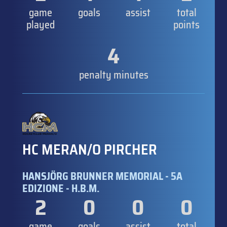
game
goals
assist
total
played
points
4
penalty minutes
HC MERAN/O PIRCHER
HANSJÖRG BRUNNER MEMORIAL - 5A
EDIZIONE - H.B.M.
2
0
0
0
game
goals
assist
total