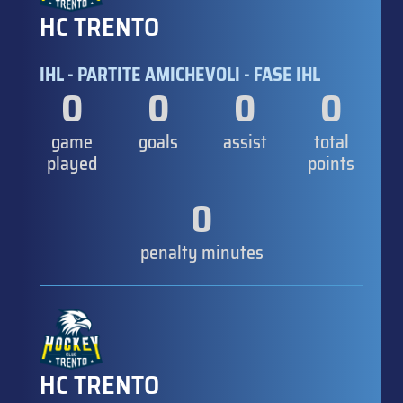
HC TRENTO
IHL - PARTITE AMICHEVOLI - FASE IHL
0
0
0
0
game
goals
assist
total
played
points
0
penalty minutes
HC TRENTO