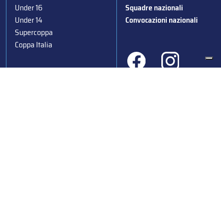
Under 16
Squadre nazionali
Under 14
Convocazioni nazionali
Supercoppa
Coppa Italia
Federazione Italiana Sport del Ghiaccio
© 2024
Iscrizione al Registro delle Persone Giuridiche di Milano