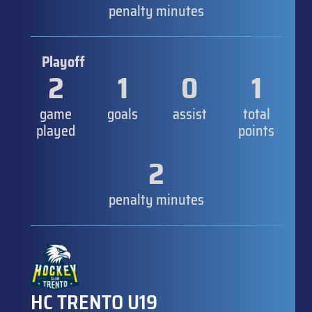
penalty minutes
Playoff
2
1
0
1
game
goals
assist
total
played
points
2
penalty minutes
HC TRENTO U19