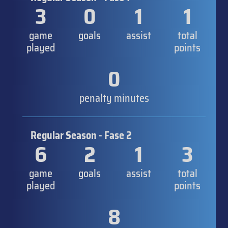
3
0
1
1
game
goals
assist
total
played
points
0
penalty minutes
Regular Season - Fase 2
6
2
1
3
game
goals
assist
total
played
points
8