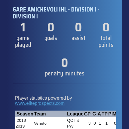
GARE AMICHEVOLI IHL - DIVISION I -
DIVISION I
1
0
0
0
game
goals
assist
total
played
points
0
penalty minutes