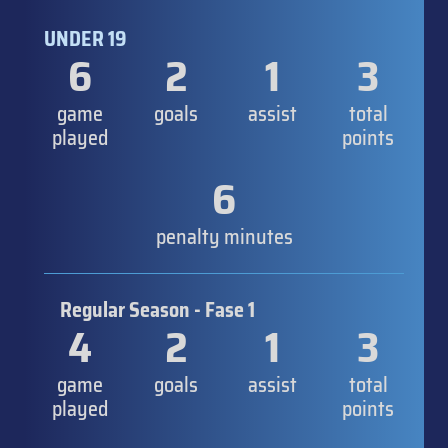
UNDER 19
6
2
1
3
game
goals
assist
total
played
points
6
penalty minutes
Regular Season - Fase 1
4
2
1
3
game
goals
assist
total
played
points