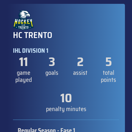
HC TRENTO
IHL DIVISION 1
11
3
2
5
game
goals
assist
total
played
points
10
penalty minutes
Regular Season - Fase 1