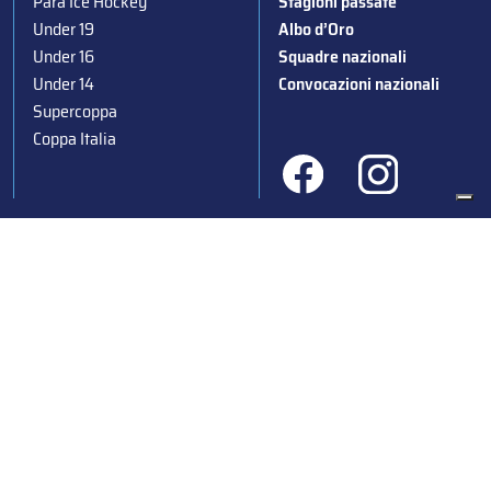
Para Ice Hockey
Stagioni passate
Under 19
Albo d’Oro
Under 16
Squadre nazionali
Under 14
Convocazioni nazionali
Supercoppa
Coppa Italia
Federazione Italiana Sport del Ghiaccio
© 2024