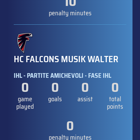
10
penalty minutes
HC FALCONS MUSIK WALTER
IHL - PARTITE AMICHEVOLI - FASE IHL
0
0
0
0
game
goals
assist
total
played
points
0
penalty minutes