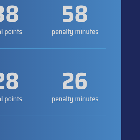
38
58
al points
penalty minutes
28
26
al points
penalty minutes