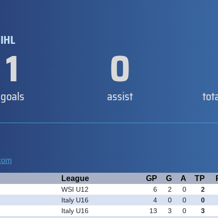
IHL
1
0
goals
assist
tot