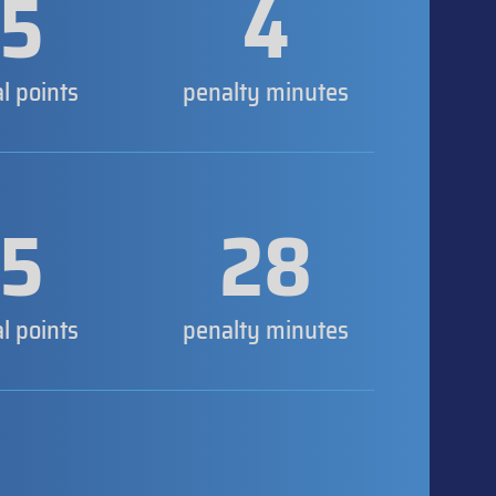
5
4
al points
penalty minutes
5
28
al points
penalty minutes