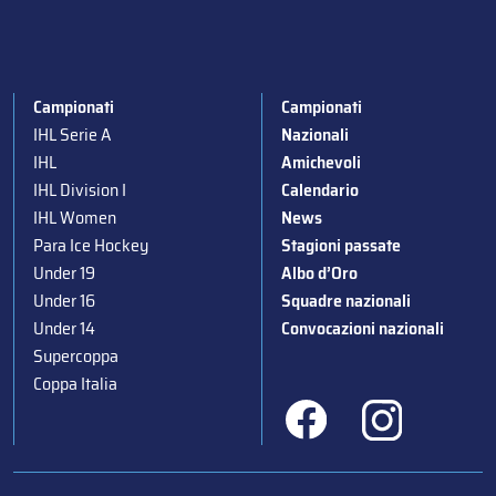
Campionati
Campionati
IHL Serie A
Nazionali
IHL
Amichevoli
IHL Division I
Calendario
IHL Women
News
Para Ice Hockey
Stagioni passate
Under 19
Albo d’Oro
Under 16
Squadre nazionali
Under 14
Convocazioni nazionali
Supercoppa
Coppa Italia