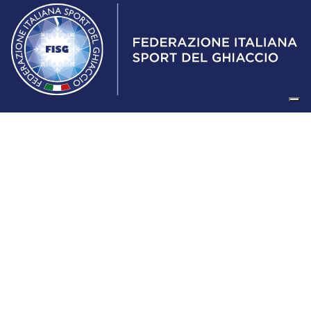
Federazione Italiana Sport del Ghiaccio
© 2024
Iscrizione al Registro delle Persone Giuridiche di Milano
n.1562/2017 CF 97016560159 | P. IVA 05235981007 Sede
Legale: Via Piranesi 46 – 20137 – Milano