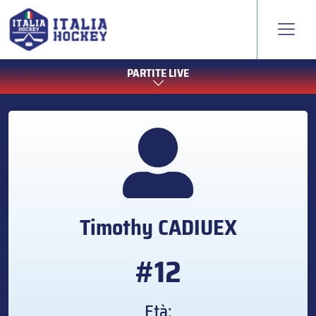
PARTITE LIVE
Timothy
CADIUEX
#12
Età: