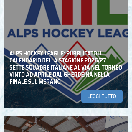
ALPS HOCKEY LEAGUE: PUBBLICATO IL
CALENDARIO DELLA STAGIONE 2026/27.
SETTE SQUADRE ITALIANE AL VIA NEL TORNEO
VINTO AD APRILE DAL GHERDEINA NELLA
FINALE SUL MERANO
LEGGI TUTTO