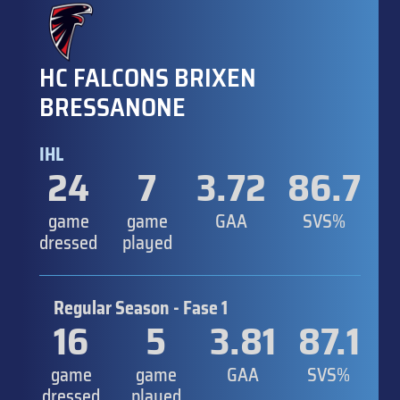
HC FALCONS BRIXEN
BRESSANONE
IHL
24
7
3.72
86.7
game
game
GAA
SVS%
dressed
played
Regular Season - Fase 1
16
5
3.81
87.1
game
game
GAA
SVS%
dressed
played