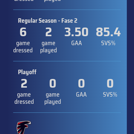
Regular Season - Fase 2
6
2
3.50
85.4
game
game
GAA
SVS%
dressed
played
Playoff
2
0
0
0
game
game
GAA
SVS%
dressed
played