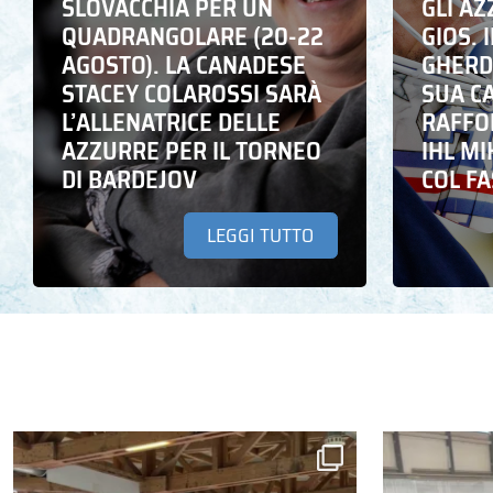
SLOVACCHIA PER UN
GLI A
QUADRANGOLARE (20-22
GIOS. I
AGOSTO). LA CANADESE
GHERD
STACEY COLAROSSI SARÀ
SUA C
L’ALLENATRICE DELLE
RAFFO
AZZURRE PER IL TORNEO
IHL M
DI BARDEJOV
COL F
LEGGI TUTTO