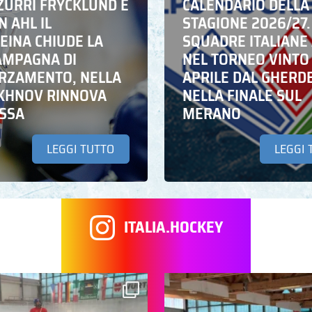
ZZURRI FRYCKLUND E
CALENDARIO DELLA
N AHL IL
STAGIONE 2026/27.
EINA CHIUDE LA
SQUADRE ITALIANE 
AMPAGNA DI
NEL TORNEO VINTO
RZAMENTO, NELLA
APRILE DAL GHERD
IKHNOV RINNOVA
NELLA FINALE SUL
ASSA
MERANO
LEGGI TUTTO
LEGGI 
ITALIA.HOCKEY