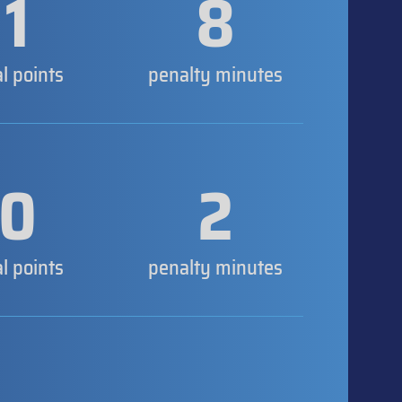
1
8
al points
penalty minutes
0
2
al points
penalty minutes