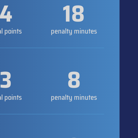
4
18
al points
penalty minutes
3
8
al points
penalty minutes