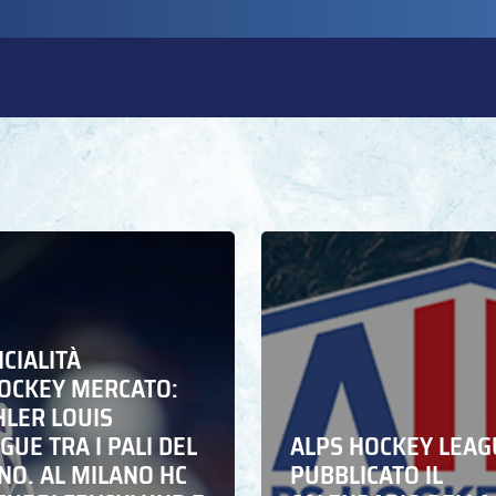
ICIALITÀ
HOCKEY MERCATO:
HLER LOUIS
UE TRA I PALI DEL
ALPS HOCKEY LEAG
NO. AL MILANO HC
PUBBLICATO IL