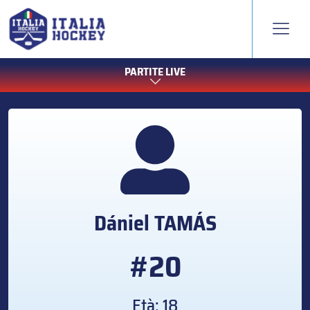
PARTITE LIVE
Dániel
TAMÁS
#20
Età: 18