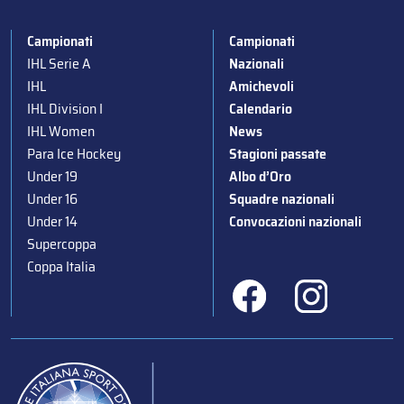
Campionati
Campionati
IHL Serie A
Nazionali
IHL
Amichevoli
IHL Division I
Calendario
IHL Women
News
Para Ice Hockey
Stagioni passate
Under 19
Albo d’Oro
Under 16
Squadre nazionali
Under 14
Convocazioni nazionali
Supercoppa
Coppa Italia