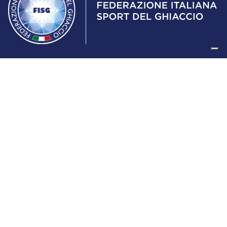
Federazione Italiana Sport del Ghiaccio
© 2024
Iscrizione al Registro delle Persone Giuridiche di Milano
n.1562/2017 CF 97016560159 | P. IVA 05235981007 Sede
Legale: Via Piranesi 46 – 20137 – Milano