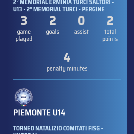
2° MEMORIAL ERMINIA TURCI SALTORI -
U13 - 2° MEMORIAL TURCI - PERGINE
3
2
0
2
game
goals
assist
total
played
points
4
penalty minutes
PIEMONTE U14
TORNEO NATALIZIO COMITATI FISG -