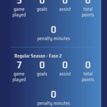
5
0
0
0
game
goals
assist
total
played
points
0
penalty minutes
Regular Season - Fase 2
7
0
0
0
game
goals
assist
total
played
points
0
penalty minutes