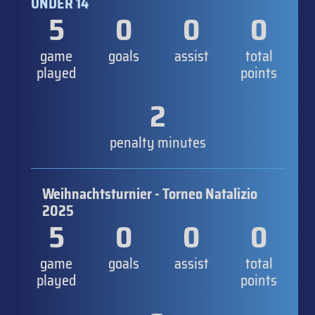
UNDER 14
5
0
0
0
game
goals
assist
total
played
points
2
penalty minutes
Weihnachtsturnier - Torneo Natalizio
2025
5
0
0
0
game
goals
assist
total
played
points