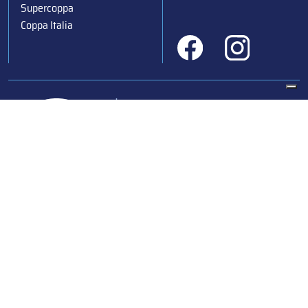
Supercoppa
Coppa Italia
Federazione Italiana Sport del Ghiaccio
© 2024
Iscrizione al Registro delle Persone Giuridiche di Milano
n.1562/2017 CF 97016560159 | P. IVA 05235981007 Sede
Legale: Via Piranesi 46 – 20137 – Milano