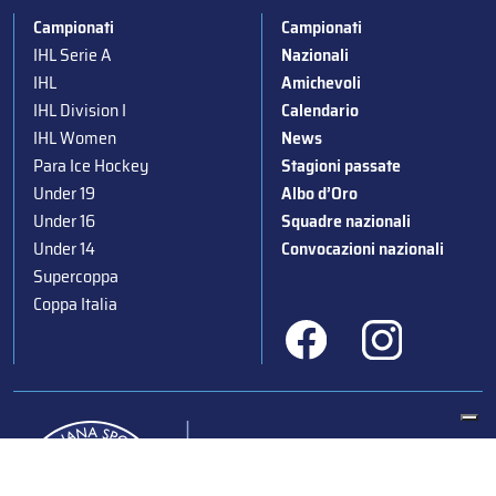
Campionati
Campionati
IHL Serie A
Nazionali
IHL
Amichevoli
IHL Division I
Calendario
IHL Women
News
Para Ice Hockey
Stagioni passate
Under 19
Albo d’Oro
Under 16
Squadre nazionali
Under 14
Convocazioni nazionali
Supercoppa
Coppa Italia