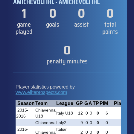
AMICHEVOLI IHL - AMICHEVOLI IHL
1
0
0
0
game
goals
assist
total
played
points
0
penalty minutes