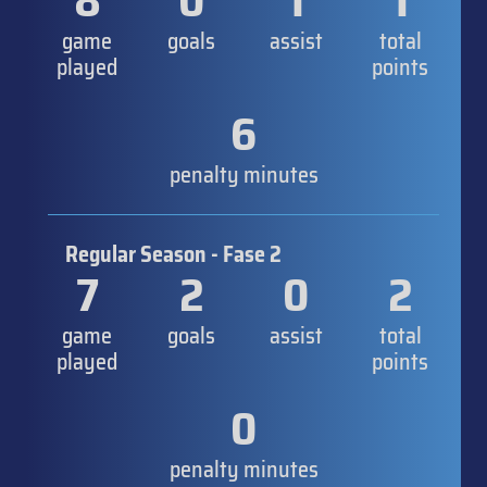
8
0
1
1
game
goals
assist
total
played
points
6
penalty minutes
Regular Season - Fase 2
7
2
0
2
game
goals
assist
total
played
points
0
penalty minutes