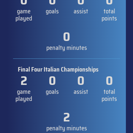
0
0
0
0
game
goals
assist
total
played
points
0
penalty minutes
Final Four Italian Championships
2
0
0
0
game
goals
assist
total
played
points
2
penalty minutes