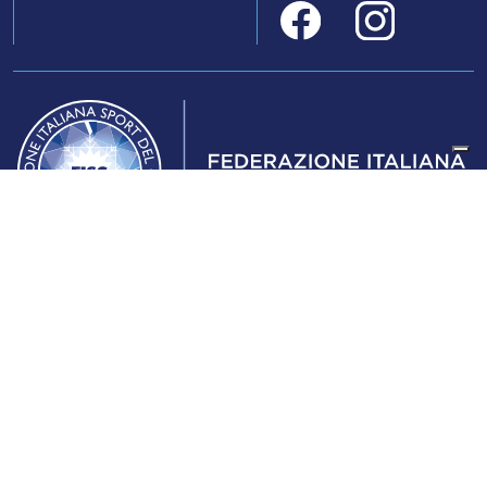
Federazione Italiana Sport del Ghiaccio
© 2024
Iscrizione al Registro delle Persone Giuridiche di Milano
n.1562/2017 CF 97016560159 | P. IVA 05235981007 Sede
Legale: Via Piranesi 46 – 20137 – Milano