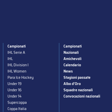
Campionati
Campionati
IHL Serie A
Nazionali
IHL
Amichevoli
IHL Division I
Calendario
IHL Women
News
Para Ice Hockey
Stagioni passate
Under 19
Albo d’Oro
Under 16
Squadre nazionali
Under 14
Convocazioni nazionali
Supercoppa
Coppa Italia