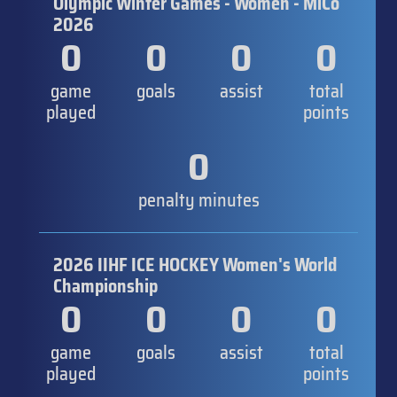
Olympic Winter Games - Women - MiCo
2026
0
0
0
0
game
goals
assist
total
played
points
0
penalty minutes
2026 IIHF ICE HOCKEY Women's World
Championship
0
0
0
0
game
goals
assist
total
played
points