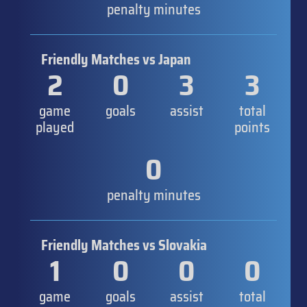
penalty minutes
Friendly Matches vs Japan
2
0
3
3
game
goals
assist
total
played
points
0
penalty minutes
Friendly Matches vs Slovakia
1
0
0
0
game
goals
assist
total