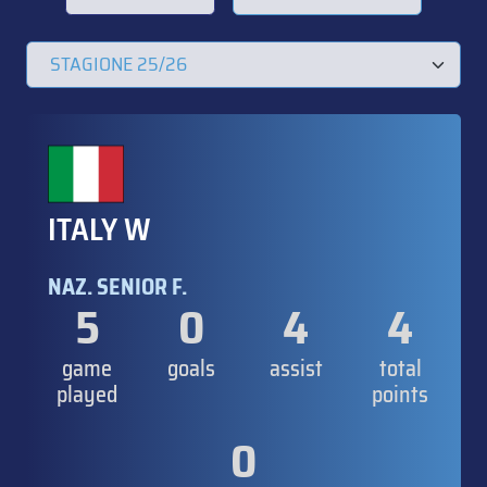
ITALY W
NAZ. SENIOR F.
5
0
4
4
game
goals
assist
total
played
points
0