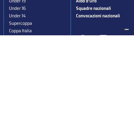
Under 19
Albo d’Oro
Under 16
Squadre nazionali
Under 14
Convocazioni nazionali
Supercoppa
Coppa Italia
Federazione Italiana Sport del Ghiaccio
© 2024