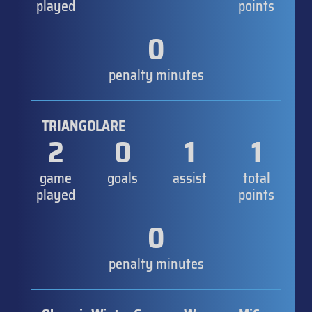
played
points
0
penalty minutes
TRIANGOLARE
2
0
1
1
game
goals
assist
total
played
points
0
penalty minutes