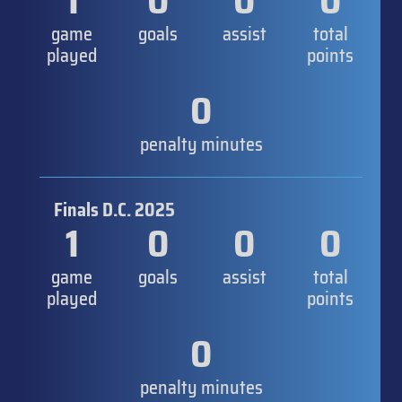
1
0
0
0
game
goals
assist
total
played
points
0
penalty minutes
Finals D.C. 2025
1
0
0
0
game
goals
assist
total
played
points
0
penalty minutes