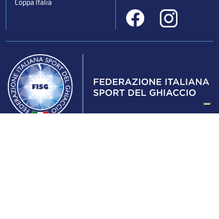
Coppa Italia
Federazione Italiana Sport del Ghiaccio
© 2024
Iscrizione al Registro delle Persone Giuridiche di Milano
n.1562/2017 CF 97016560159 | P. IVA 05235981007 Sede
Legale: Via Piranesi 46 – 20137 – Milano