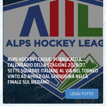
ALPS HOCKEY LEAGUE: PUBBLICATO IL
CALENDARIO DELLA STAGIONE 2026/27.
SETTE SQUADRE ITALIANE AL VIA NEL TORNEO
VINTO AD APRILE DAL GHERDEINA NELLA
FINALE SUL MERANO
LEGGI TUTTO