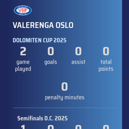
VALERENGA OSLO
DOLOMITEN CUP 2025
2
0
0
0
game
goals
assist
total
played
points
0
penalty minutes
Semifinals D.C. 2025