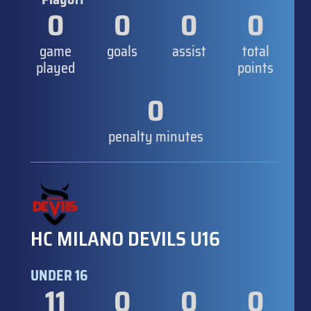
0
0
0
0
game
goals
assist
total
played
points
0
penalty minutes
HC MILANO DEVILS U16
UNDER 16
11
0
0
0