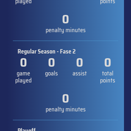
played
points
0
penalty minutes
Regular Season - Fase 2
0
0
0
0
game
goals
assist
total
played
points
0
penalty minutes
Playoff