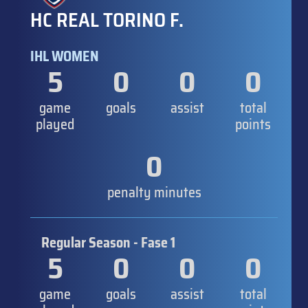
HC REAL TORINO F.
IHL WOMEN
5
0
0
0
game
goals
assist
total
played
points
0
penalty minutes
Regular Season - Fase 1
5
0
0
0
game
goals
assist
total