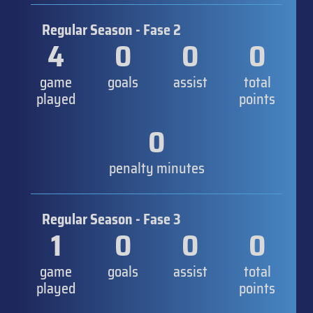
Regular Season - Fase 2
4
0
0
0
game
goals
assist
total
played
points
0
penalty minutes
Regular Season - Fase 3
1
0
0
0
game
goals
assist
total
played
points