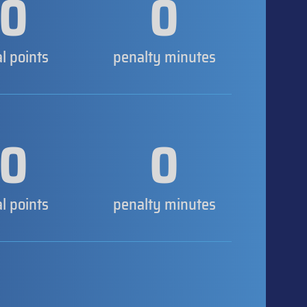
0
0
al points
penalty minutes
0
0
al points
penalty minutes