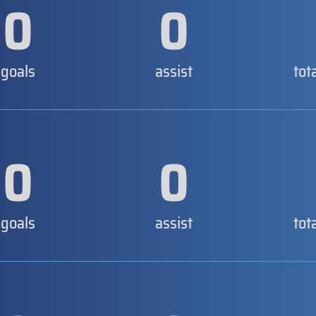
0
0
goals
assist
tot
0
0
goals
assist
tot