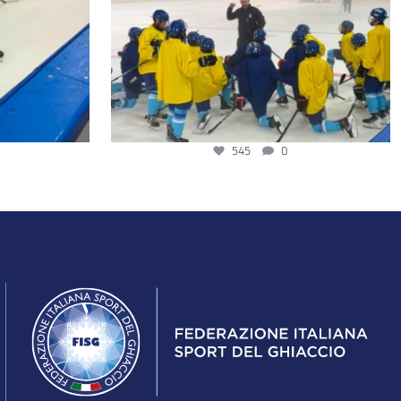
545
0