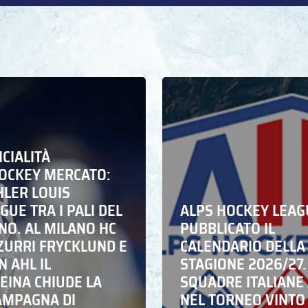
ICIALITÀ
HOCKEY MERCATO:
HLER LOUIS
UE TRA I PALI DEL
ALPS HOCKEY LEAG
NO. AL MILANO HC
PUBBLICATO IL
ZZURRI FRYCKLUND E
CALENDARIO DELLA
N AHL IL
STAGIONE 2026/27.
EINA CHIUDE LA
SQUADRE ITALIANE 
AMPAGNA DI
NEL TORNEO VINTO