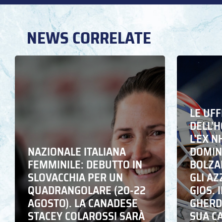
NEWS CORRELATE
LE UFF
DELL’
L’EX N
NAZIONALE ITALIANA
DOMING
FEMMINILE: DEBUTTO IN
BOLZA
SLOVACCHIA PER UN
GLI A
QUADRANGOLARE (20-22
GIOS. I
AGOSTO). LA CANADESE
GHERD
STACEY COLAROSSI SARÀ
SUA C