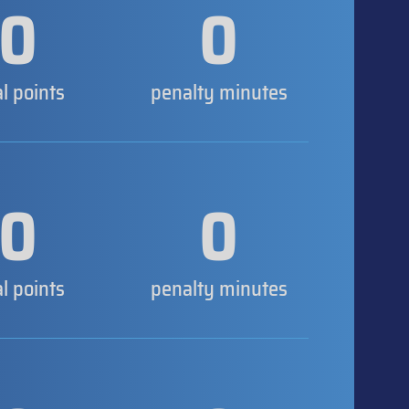
0
0
al points
penalty minutes
0
0
al points
penalty minutes