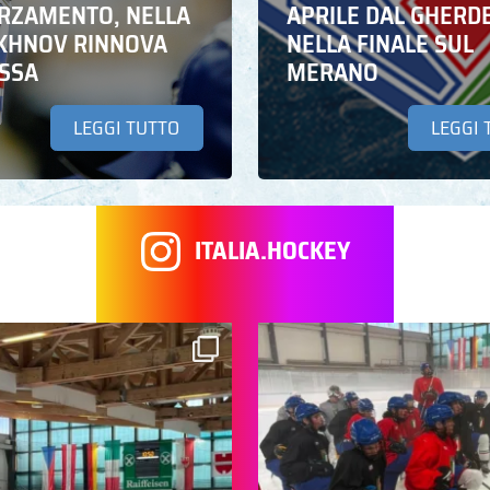
RZAMENTO, NELLA
APRILE DAL GHERD
IKHNOV RINNOVA
NELLA FINALE SUL
ASSA
MERANO
LEGGI TUTTO
LEGGI 
ITALIA.HOCKEY