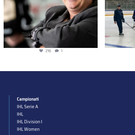
216
1
Campionati
IHL Serie A
IHL
IHL Division I
IHL Women