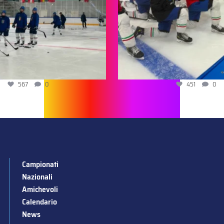
567
0
451
0
Campionati
Nazionali
Amichevoli
Calendario
News