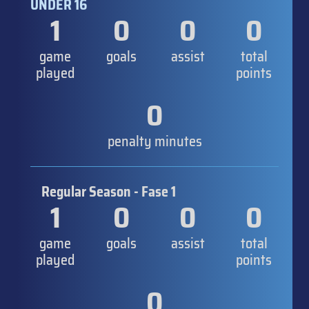
UNDER 16
1
0
0
0
game
goals
assist
total
played
points
0
penalty minutes
Regular Season - Fase 1
1
0
0
0
game
goals
assist
total
played
points
0