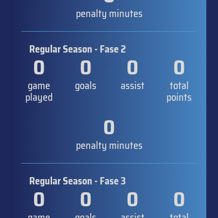
penalty minutes
Regular Season - Fase 2
0
0
0
0
game
goals
assist
total
played
points
0
penalty minutes
Regular Season - Fase 3
0
0
0
0
game
goals
assist
total