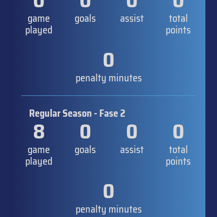
0
0
0
0
game
goals
assist
total
played
points
0
penalty minutes
Regular Season - Fase 2
8
0
0
0
game
goals
assist
total
played
points
0
penalty minutes